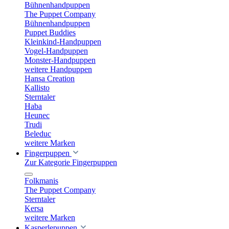
Bühnenhandpuppen
The Puppet Company
Bühnenhandpuppen
Puppet Buddies
Kleinkind-Handpuppen
Vogel-Handpuppen
Monster-Handpuppen
weitere Handpuppen
Hansa Creation
Kallisto
Sterntaler
Haba
Heunec
Trudi
Beleduc
weitere Marken
Fingerpuppen
Zur Kategorie Fingerpuppen
Folkmanis
The Puppet Company
Sterntaler
Kersa
weitere Marken
Kasperlepuppen