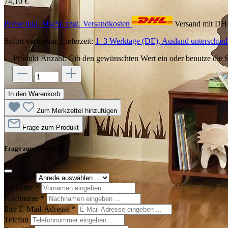
74,10 €
Preise inkl. MwSt. zzgl. Versandkosten
Versand mit D
Sofort verfügbar, Lieferzeit:
1–3 Werktage (DE), Ausland unterschiedl
Produkt Anzahl: Gib den gewünschten Wert ein oder benutze die S
In den Warenkorb
Zum Merkzettel hinzufügen
Frage zum Produkt
Frage zum Produkt
Anrede
*
Vorname
*
Nachname
*
Ihre E-Mail-Adresse
*
Telefon