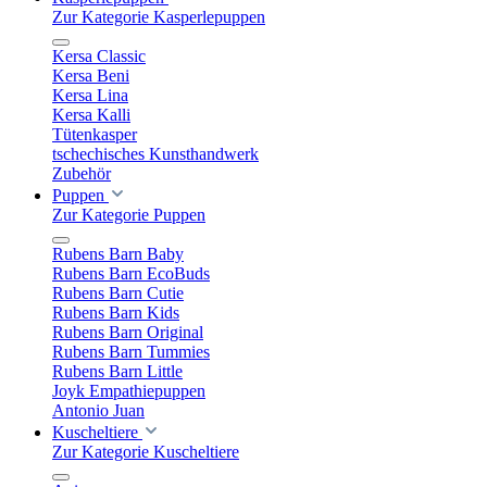
Zur Kategorie Kasperlepuppen
Kersa Classic
Kersa Beni
Kersa Lina
Kersa Kalli
Tütenkasper
tschechisches Kunsthandwerk
Zubehör
Puppen
Zur Kategorie Puppen
Rubens Barn Baby
Rubens Barn EcoBuds
Rubens Barn Cutie
Rubens Barn Kids
Rubens Barn Original
Rubens Barn Tummies
Rubens Barn Little
Joyk Empathiepuppen
Antonio Juan
Kuscheltiere
Zur Kategorie Kuscheltiere