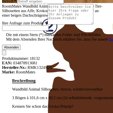
Betreff
*
RoomMates Wandbild Animal Silhouettes Brown, braune Tier-
Silhouetten aus Affe, Krokodil und Nilpferd übereinander an
einer beigen Dachschrägenwand im Kinderzimmer
Ihre Anfrage zum Produkt
*
Die mit einem Stern (*) markierten Felder sind Pflichtfelder.
Mit dem Absenden Ihrer Nachricht erklären Sie, dass Sie unsere
Da
Absenden
Produktnummer:
18132
EAN:
034878913681
Hersteller-Nr.:
RMK1324SLG
Marke:
RoomMates
Beschreibung
Wandbild Animal Silhouettes, brown, wiederverwendbar
3 Bögen à 101,6 cm x 68,5 cm (24 selbstklebende, vorgestanzt
Kennen Sie schon das Gecko-Prinzip?