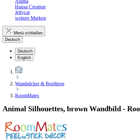
Anima
Hansa Creation
Jellycat
weitere Marken
Menü schließen
Deutsch
Deutsch
English
Wandsticker & Bordüren
RoomMates
Animal Silhouettes, brown Wandbild - R