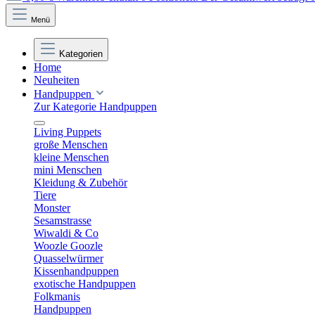
Menü
Kategorien
Home
Neuheiten
Handpuppen
Zur Kategorie Handpuppen
Living Puppets
große Menschen
kleine Menschen
mini Menschen
Kleidung & Zubehör
Tiere
Monster
Sesamstrasse
Wiwaldi & Co
Woozle Goozle
Quasselwürmer
Kissenhandpuppen
exotische Handpuppen
Folkmanis
Handpuppen