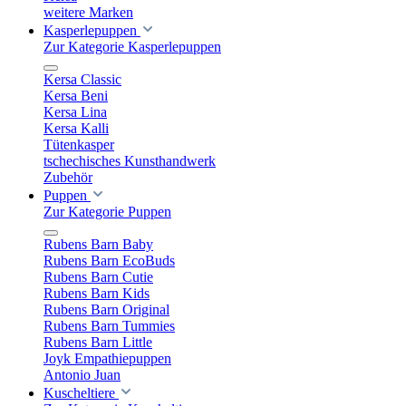
weitere Marken
Kasperlepuppen
Zur Kategorie Kasperlepuppen
Kersa Classic
Kersa Beni
Kersa Lina
Kersa Kalli
Tütenkasper
tschechisches Kunsthandwerk
Zubehör
Puppen
Zur Kategorie Puppen
Rubens Barn Baby
Rubens Barn EcoBuds
Rubens Barn Cutie
Rubens Barn Kids
Rubens Barn Original
Rubens Barn Tummies
Rubens Barn Little
Joyk Empathiepuppen
Antonio Juan
Kuscheltiere