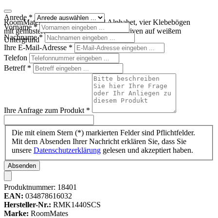
Anrede
*
RoomMates Wandsticker Animal Alphabet, vier Klebebögen
Vorname
*
mit gemusterten Buchstaben und Tiermotiven auf weißem
Nachname
*
Untergrund
Ihre E-Mail-Adresse
*
Telefon
Betreff
*
Ihre Anfrage zum Produkt
*
Die mit einem Stern (*) markierten Felder sind Pflichtfelder.
Mit dem Absenden Ihrer Nachricht erklären Sie, dass Sie
unsere
Datenschutzerklärung
gelesen und akzeptiert haben.
Absenden
Produktnummer:
18401
EAN:
034878616032
Hersteller-Nr.:
RMK1440SCS
Marke:
RoomMates