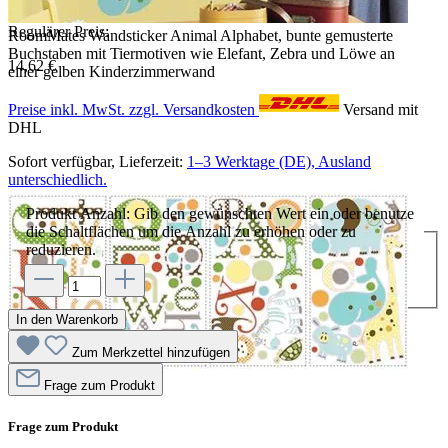
Regulärer Preis:
RoomMates Wandsticker Animal Alphabet, bunte gemusterte
Buchstaben mit Tiermotiven wie Elefant, Zebra und Löwe an
14,62 €
einer gelben Kinderzimmerwand
Preise inkl. MwSt. zzgl. Versandkosten
Versand mit
DHL
Sofort verfügbar, Lieferzeit:
1–3 Werktage (DE), Ausland
unterschiedlich.
Produkt Anzahl: Gib den gewünschten Wert ein oder benutze
die Schaltflächen um die Anzahl zu erhöhen oder zu
reduzieren.
In den Warenkorb
Zum Merkzettel hinzufügen
Frage zum Produkt
Frage zum Produkt