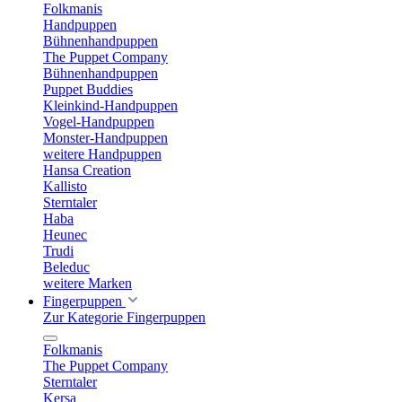
Folkmanis
Handpuppen
Bühnenhandpuppen
The Puppet Company
Bühnenhandpuppen
Puppet Buddies
Kleinkind-Handpuppen
Vogel-Handpuppen
Monster-Handpuppen
weitere Handpuppen
Hansa Creation
Kallisto
Sterntaler
Haba
Heunec
Trudi
Beleduc
weitere Marken
Fingerpuppen
Zur Kategorie Fingerpuppen
Folkmanis
The Puppet Company
Sterntaler
Kersa