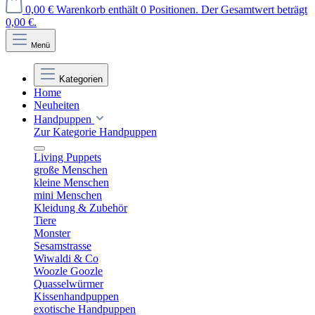
0,00 €
Warenkorb enthält 0 Positionen. Der Gesamtwert beträgt
0,00 €.
Menü
Kategorien
Home
Neuheiten
Handpuppen
Zur Kategorie Handpuppen
Living Puppets
große Menschen
kleine Menschen
mini Menschen
Kleidung & Zubehör
Tiere
Monster
Sesamstrasse
Wiwaldi & Co
Woozle Goozle
Quasselwürmer
Kissenhandpuppen
exotische Handpuppen